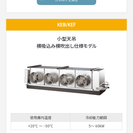
カタログを見る
KEB/KEF
小型天吊
横吸込み横吹出し仕様モデル
使用庫内温度
冷却能力範囲
+20℃ 〜 −50℃
５〜 60kW