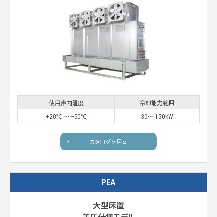
使用庫内温度
冷却能力範囲
+20℃ 〜 −50℃
30〜 150kW
カタログを見る
PEA
大型床置