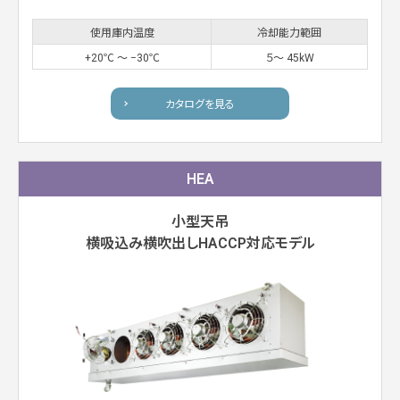
使用庫内温度
冷却能力範囲
+20℃ 〜 −30℃
５〜 45kW
カタログを見る
HEA
小型天吊
横吸込み横吹出しHACCP対応モデル