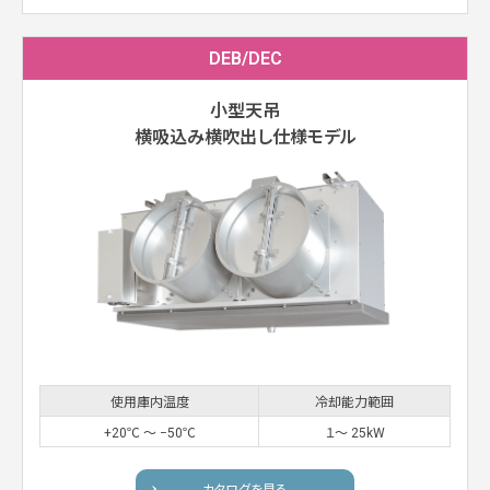
DEB/DEC
小型天吊
横吸込み横吹出し仕様モデル
使用庫内温度
冷却能力範囲
+20℃ ～ −50℃
１〜 25kW