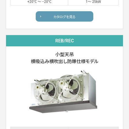
+20℃ 〜 −20℃
1〜 25kW
カタログを見る
REB/REC
小型天吊
横吸込み横吹出し防爆仕様モデル