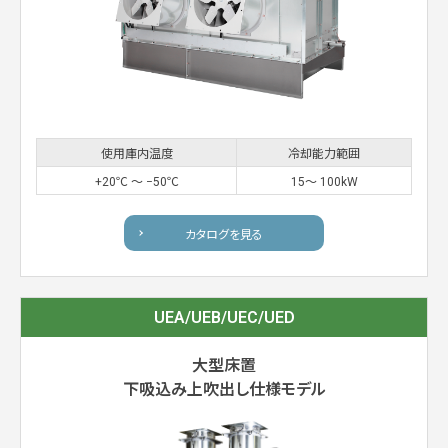
使用庫内温度
冷却能力範囲
+20℃ 〜 −50℃
15〜 100kW
カタログを見る
UEA/UEB/UEC/UED
大型床置
下吸込み上吹出し仕様モデル