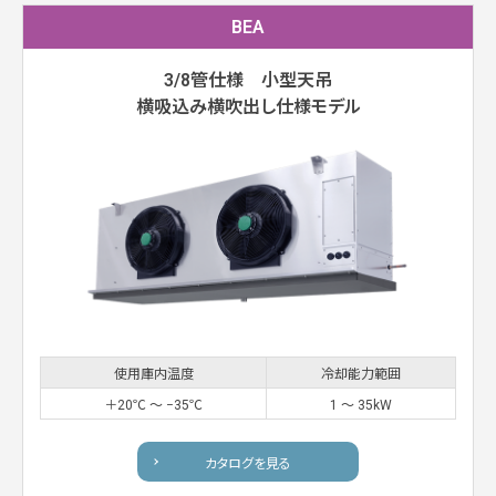
BEA
3/8管仕様 小型天吊
横吸込み横吹出し仕様モデル
使用庫内温度
冷却能力範囲
＋20℃ 〜 −35℃
1 〜 35kW
カタログを見る