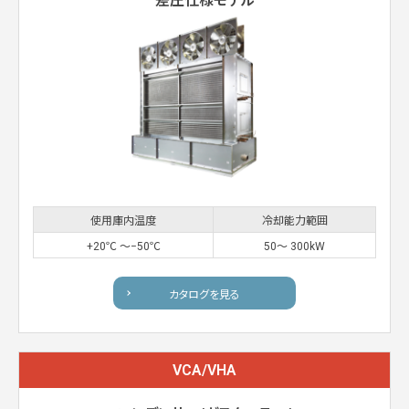
差圧仕様モデル
使用庫内温度
冷却能力範囲
+20℃ 〜−50℃
50〜 300kW
カタログを見る
VCA/VHA