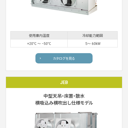
使用庫内温度
冷却能力範囲
+20℃ 〜 −50℃
５〜 60kW
カタログを見る
JEB
中型天吊・床置・散水
横吸込み横吹出し仕様モデル