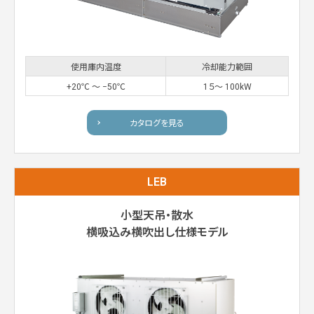
使用庫内温度
冷却能力範囲
+20℃ 〜 −50℃
1５〜 100kW
カタログを見る
LEB
小型天吊・散水
横吸込み横吹出し仕様モデル