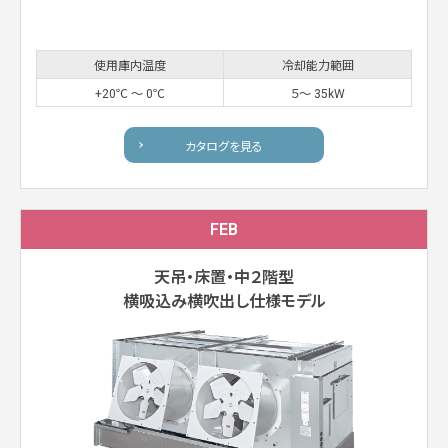
使用庫内温度
冷却能力範囲
+20℃ 〜 0℃
５〜 35kW
カタログを見る
FEB
天吊・床置・中２階型
横吸込み横吹出し仕様モデル