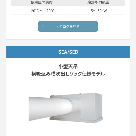
使用庫内温度
冷却能力範囲
+20℃ 〜 −20℃
５〜 60kW
カタログを見る
SEA/SEB
小型天吊
横吸込み横吹出しソック仕様モデル