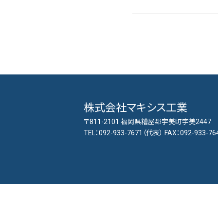
株式会社マキシス工業
〒811-2101 福岡県糟屋郡宇美町宇美2447
TEL：092-933-7671（代表） FAX：092-933-76